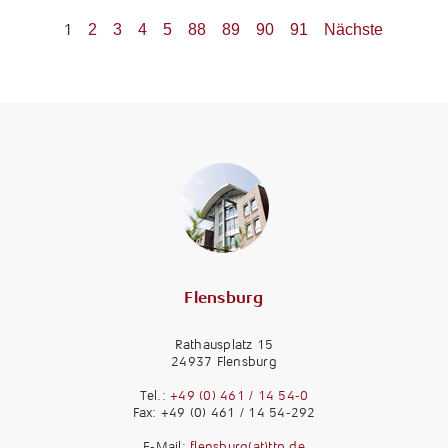
1
2
3
4
5
88
89
90
91
Nächste
Flensburg
Rathausplatz 15
24937 Flensburg
Tel.:
+49 (0) 461 / 14 54-0
Fax: +49 (0) 461 / 14 54-292
E-Mail:
flensburg(at)ttp.de