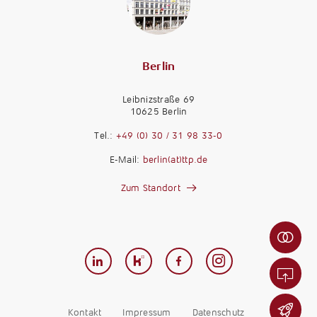
Berlin
Leibnizstraße 69
10625 Berlin
M
a
Tel.:
+49 (0) 30 / 31 98 33-0
n
M
E-Mail:
berlin(at)ttp.de
d
a
a
n
Zum Standort
n
d
t
K
a
e
a
n
n
r
t
-
r
w
F
i
e
e
e
r
r
r
d
n
Kontakt
Impressum
Datenschutz