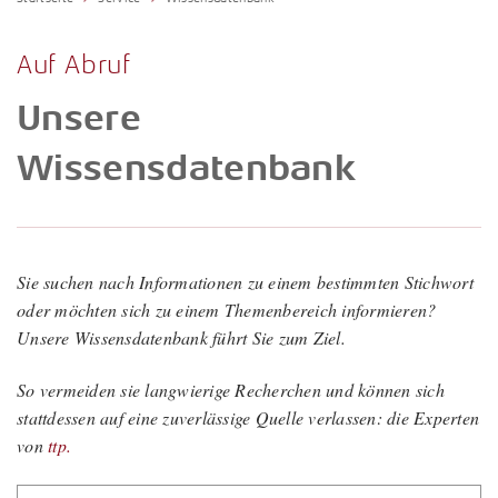
Fragen & Antworten
Karrierechancen
Unternehmensberatung
Internationales Steuerrecht
Presse
Auf Abruf
Arbeitgeberleistungen
Porträt
Lohn- und Gehaltsabrechnung
Newsletter
Unsere
Studium, Ausbildung und Praktikum
Vorstand & Partner
Konzerne und Großkunden / ttp GTS
Wissensdatenbank
Wissensdatenbank
Bewerbung
Philosophie
Nachhaltigkeitsberichterstattung
Downloads
Standorte
Öffentlicher Sektor
Links
Geschichte
Sie suchen nach Informationen zu einem bestimmten Stichwort
Rechtliche Vorsorge / Nachlass
oder möchten sich zu einem Themenbereich informieren?
Jubiläum
Unsere Wissensdatenbank führt Sie zum Ziel.
Restrukturierung und Sanierung
Sozial- und Gesundheitswesen
So vermeiden sie langwierige Recherchen und können sich
stattdessen auf eine zuverlässige Quelle verlassen: die Experten
Start-Up-Betreuung / ttpreneur
von
ttp.
Steuerstrafrecht