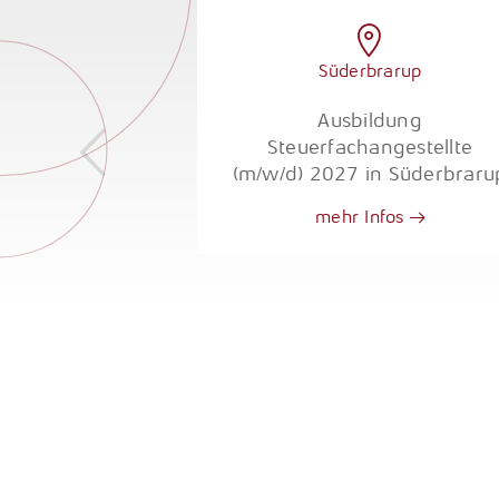
burg
Süderbrarup
walt für
Ausbildung
 Handels- und
Steuerfachangestellte
recht und den
(m/w/d) 2027 in Süderbraru
ermögens- und
mehr Infos
snachfolge
 Flensburg
fos