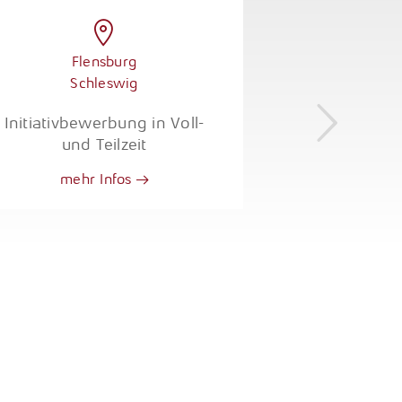
Fle
Flensburg
Schleswig
Notarfachang
Rechtsan
Initiativbewerbung in Voll-
Notarfach
und Teilzeit
(m/w/d) i
mehr Infos
mehr 