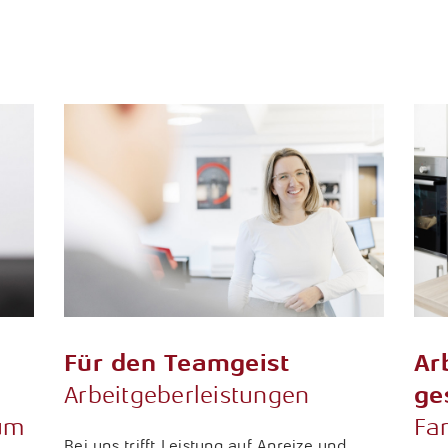
Für den Teamgeist
Ar
Arbeitgeberleistungen
ge
ium
Fam
Bei uns trifft Leistung auf Anreize und