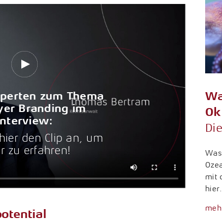
xperten zum Thema
Wa
er Branding im
Ok
Interview:
Die
hier den Clip an, um
 zu erfahren!
Was 
Oze
mit 
hier
mehr
otential