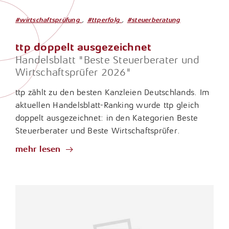
Fragen & Antworten
Karrierechancen
Unternehmensberatung
Internationales Steuerrecht
,
,
#wirtschaftsprüfung
#ttperfolg
#steuerberatung
Presse
Arbeitgeberleistungen
Porträt
Lohn- und Gehaltsabrechnung
ttp doppelt ausgezeichnet
Newsletter
Studium, Ausbildung und Praktikum
Vorstand & Partner
Handelsblatt "Beste Steuerberater und
Konzerne und Großkunden / ttp GTS
Wissensdatenbank
Wirtschaftsprüfer 2026"
Bewerbung
Philosophie
Nachhaltigkeitsberichterstattung
ttp zählt zu den besten Kanzleien Deutschlands. Im
Downloads
Standorte
aktuellen Handelsblatt-Ranking wurde ttp gleich
Öffentlicher Sektor
Links
doppelt ausgezeichnet: in den Kategorien Beste
Geschichte
Steuerberater und Beste Wirtschaftsprüfer.
Rechtliche Vorsorge / Nachlass
Jubiläum
mehr lesen
Restrukturierung und Sanierung
Sozial- und Gesundheitswesen
Start-Up-Betreuung / ttpreneur
Steuerstrafrecht