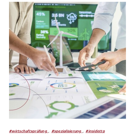
,
,
#wirtschaftsprüfung
#spezialisierung
#insidettp