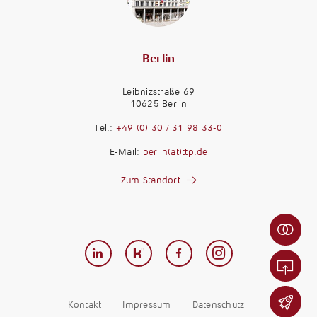
Berlin
Leibnizstraße 69
10625 Berlin
M
a
Tel.:
+49 (0) 30 / 31 98 33-0
n
M
E-Mail:
berlin(at)ttp.de
d
a
a
n
Zum Standort
n
d
t
K
a
e
a
n
n
r
t
-
r
w
F
i
e
e
e
r
r
r
d
n
Kontakt
Impressum
Datenschutz
e
e