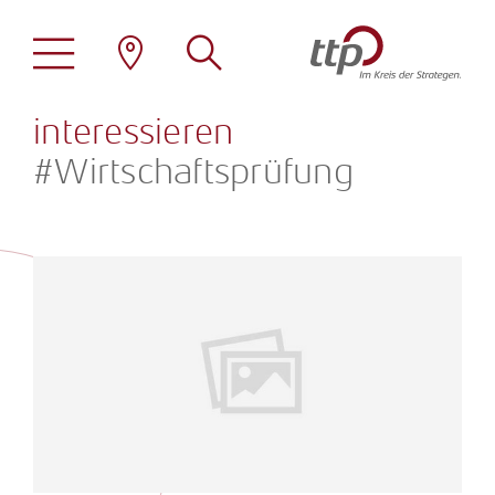
Das könnte Sie auch
interessieren
#Wirtschaftsprüfung
Stellenangebote
ttp als Arbeitgeber
Übersicht
Familienfreundlichkeit
Steuerberatung
Family Office
Standorte
Wirtschaftsprüfung
Erneuerbare Energien
Tätigkeitsprofile
Rechtsberatung
Immobilien