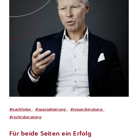
,
,
,
#nachfolge
#spezialisierung
#steuerberatung
#rechtsberatung
Für beide Seiten ein Erfolg