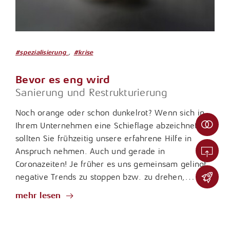
M
a
,
#spezialisierung
#krise
n
M
d
a
Bevor es eng wird
a
n
n
Sanierung und Restrukturierung
d
t
K
a
Noch orange oder schon dunkelrot? Wenn sich in
e
a
n
n
Ihrem Unternehmen eine Schieflage abzeichnet,
r
t
-
sollten Sie frühzeitig unsere erfahrene Hilfe in
r
w
F
i
Anspruch nehmen. Auch und gerade in
e
e
e
r
Coronazeiten! Je früher es uns gemeinsam gelingt,
r
r
d
negative Trends zu stoppen bzw. zu drehen,…
n
e
e
b
s
n
mehr lesen
e
t
t
a
r
r