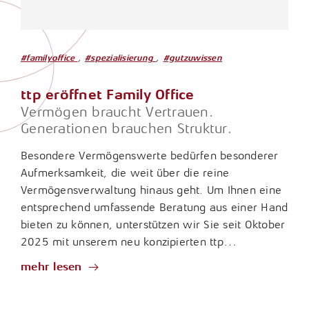
Fragen & Antworten
Karrierechancen
Unternehmensberatung
Internationales Steuerrecht
Presse
Arbeitgeberleistungen
Porträt
Lohn- und Gehaltsabrechnung
,
,
#familyoffice
#spezialisierung
#gutzuwissen
Newsletter
Studium, Ausbildung und Praktikum
Vorstand & Partner
Konzerne und Großkunden / ttp GTS
ttp eröffnet Family Office
Wissensdatenbank
Bewerbung
Philosophie
Vermögen braucht Vertrauen.
Nachhaltigkeitsberichterstattung
Downloads
Generationen brauchen Struktur.
Standorte
Öffentlicher Sektor
Besondere Vermögenswerte bedürfen besonderer
Links
Geschichte
Aufmerksamkeit, die weit über die reine
Rechtliche Vorsorge / Nachlass
Vermögensverwaltung hinaus geht. Um Ihnen eine
Jubiläum
entsprechend umfassende Beratung aus einer Hand
Restrukturierung und Sanierung
bieten zu können, unterstützen wir Sie seit Oktober
Sozial- und Gesundheitswesen
2025 mit unserem neu konzipierten ttp…
mehr lesen
Start-Up-Betreuung / ttpreneur
Steuerstrafrecht