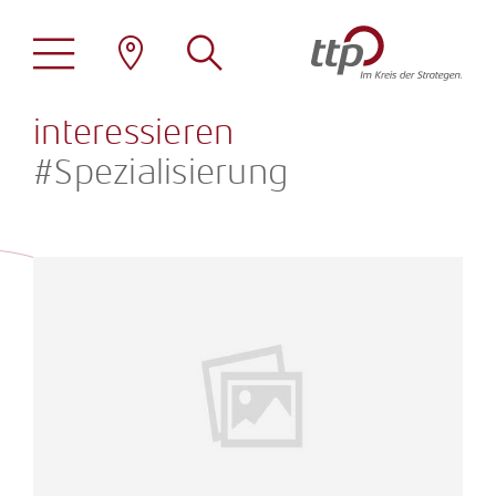
Das könnte Sie auch
interessieren
#Spezialisierung
Stellenangebote
ttp als Arbeitgeber
Übersicht
Familienfreundlichkeit
Steuerberatung
Family Office
Standorte
Wirtschaftsprüfung
Erneuerbare Energien
Tätigkeitsprofile
Rechtsberatung
Immobilien