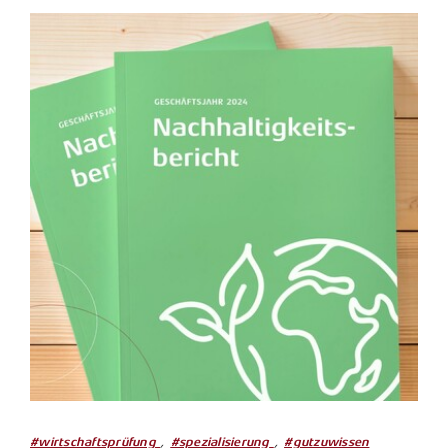
,
,
#wirtschaftsprüfung
#spezialisierung
#gutzuwissen