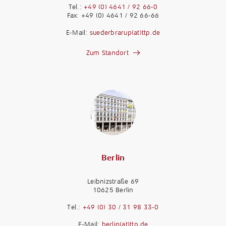
Tel.:
+49 (0) 4641 / 92 66-0
Fax: +49 (0) 4641 / 92 66-66
E-Mail:
suederbrarup(at)ttp.de
Zum Standort
Berlin
Leibnizstraße 69
10625 Berlin
M
a
Tel.:
+49 (0) 30 / 31 98 33-0
n
M
E-Mail:
berlin(at)ttp.de