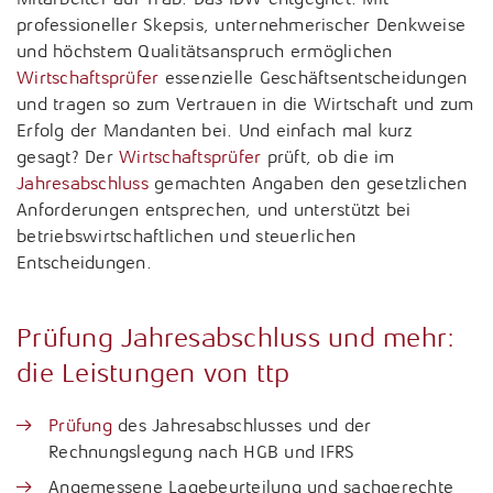
professioneller Skepsis, unternehmerischer Denkweise
Tax Compliance / Verfahrensdokumentation
und höchstem Qualitätsanspruch ermöglichen
Wirtschaftsprüfer
essenzielle Geschäftsentscheidungen
Unternehmensnachfolge
und tragen so zum Vertrauen in die Wirtschaft und zum
Erfolg der Mandanten bei. Und einfach mal kurz
Vermögensnachfolge
gesagt? Der
Wirtschaftsprüfer
prüft, ob die im
Jahresabschluss
gemachten Angaben den gesetzlichen
Vermögensplanung
Anforderungen entsprechen, und unterstützt bei
betriebswirtschaftlichen und steuerlichen
Entscheidungen.
Prüfung
Jahresabschluss
und mehr:
die
Leistungen
von ttp
Prüfung
des Jahresabschlusses und der
Rechnungslegung nach HGB und IFRS
Angemessene Lagebeurteilung und sachgerechte