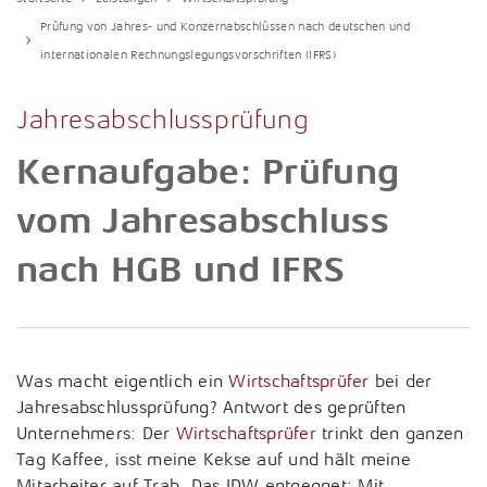
Fragen & Antworten
Karrierechancen
Unternehmensberatung
Prüfung von Jahres- und Konzernabschlüssen nach deutschen und
Internationales Steuerrecht
Presse
internationalen Rechnungslegungsvorschriften (IFRS)
Arbeitgeberleistungen
Porträt
Lohn- und Gehaltsabrechnung
Newsletter
Studium, Ausbildung und Praktikum
Vorstand & Partner
Jahresabschlussprüfung
Konzerne und Großkunden / ttp GTS
Wissensdatenbank
Bewerbung
Philosophie
Kernaufgabe: Prüfung
Nachhaltigkeitsberichterstattung
Downloads
Standorte
vom Jahresabschluss
Öffentlicher Sektor
Links
Geschichte
nach HGB und IFRS
Rechtliche Vorsorge / Nachlass
Jubiläum
Restrukturierung und Sanierung
Sozial- und Gesundheitswesen
Was macht eigentlich ein
Wirtschaftsprüfer
bei der
Jahresabschlussprüfung? Antwort des geprüften
Start-Up-Betreuung / ttpreneur
Unternehmers: Der
Wirtschaftsprüfer
trinkt den ganzen
Tag Kaffee, isst meine Kekse auf und hält meine
Steuerstrafrecht
Mitarbeiter auf Trab. Das IDW entgegnet: Mit