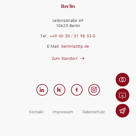
Berlin
Leibnizstraße 69
10625 Berlin
M
a
Tel.:
+49 (0) 30 / 31 98 33-0
n
M
E-Mail:
berlin(at)ttp.de
d
a
a
n
Zum Standort
n
d
t
K
a
e
a
n
n
r
t
-
r
w
F
i
e
e
e
r
r
r
d
n
Kontakt
Impressum
Datenschutz
e
e
b
s
n
e
t
t
a