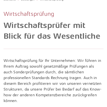
Fragen & Antworten
Karrierechancen
Unternehmensberatung
Internationales Steuerrecht
Presse
Wirtschaftsprüfung
Arbeitgeberleistungen
Porträt
Lohn- und Gehaltsabrechnung
Newsletter
Wirtschaftsprüfer mit
Studium, Ausbildung und Praktikum
Vorstand & Partner
Konzerne und Großkunden / ttp GTS
Wissensdatenbank
Blick für das Wesentliche
Bewerbung
Philosophie
Nachhaltigkeitsberichterstattung
Downloads
Standorte
Öffentlicher Sektor
Links
Geschichte
Wirtschaftsprüfung für Ihr Unternehmen: Wir führen in
Rechtliche Vorsorge / Nachlass
Ihrem Auftrag sowohl gesetzmäßige Prüfungen als
Jubiläum
auch Sonderprüfungen durch, die sämtlichen
Restrukturierung und Sanierung
professionellen Standards Rechnung tragen. Auch in
Sozial- und Gesundheitswesen
diesem Bereich profitieren wir von unseren vernetzten
Strukturen, da unsere Prüfer bei Bedarf auf das Know-
Start-Up-Betreuung / ttpreneur
how der anderen Kompetenzbereiche zurückgreifen
können.
Steuerstrafrecht