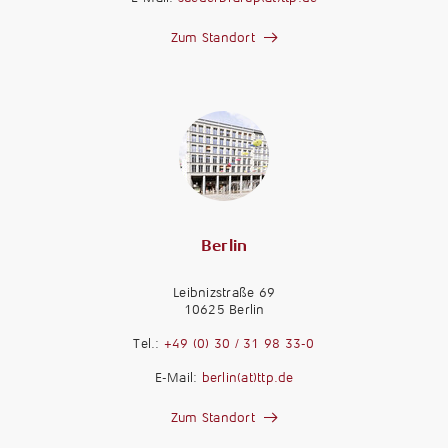
Zum Standort
Berlin
Leibnizstraße 69
10625 Berlin
M
a
Tel.:
+49 (0) 30 / 31 98 33-0
n
M
E-Mail:
berlin(at)ttp.de
d
a
a
n
Zum Standort
n
d
t