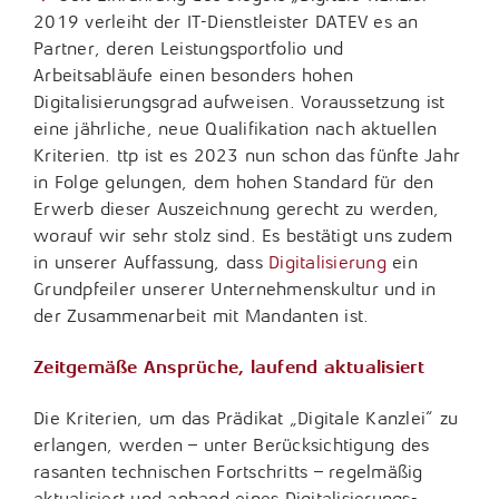
2019 verleiht der IT-Dienstleister DATEV es an
Tax Compliance / Verfahrensdokumentation
Partner, deren Leistungsportfolio und
Arbeitsabläufe einen besonders hohen
Unternehmensnachfolge
Digitalisierungsgrad aufweisen. Voraussetzung ist
eine jährliche, neue Qualifikation nach aktuellen
Vermögensnachfolge
Kriterien. ttp ist es 2023 nun schon das fünfte Jahr
in Folge gelungen, dem hohen Standard für den
Vermögensplanung
Erwerb dieser Auszeichnung gerecht zu werden,
worauf wir sehr stolz sind. Es bestätigt uns zudem
in unserer Auffassung, dass
Digitalisierung
ein
Grundpfeiler unserer Unternehmenskultur und in
der Zusammenarbeit mit Mandanten ist.
Zeitgemäße Ansprüche, laufend aktualisiert
Die Kriterien, um das Prädikat „Digitale Kanzlei“ zu
erlangen, werden – unter Berücksichtigung des
rasanten technischen Fortschritts – regelmäßig
aktualisiert und anhand eines Digitalisierungs-