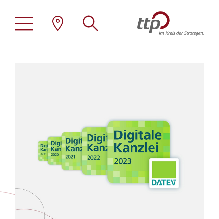
Stellenangebote
ttp als Arbeitgeber
Übersicht
Familienfreundlichkeit
Steuerberatung
Family Office
Standorte
Wirtschaftsprüfung
Erneuerbare Energien
Tätigkeitsprofile
Rechtsberatung
Immobilien