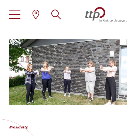
Stellenangebote
ttp als Arbeitgeber
Übersicht
Familienfreundlichkeit
Steuerberatung
Family Office
Standorte
Wirtschaftsprüfung
Erneuerbare Energien
Tätigkeitsprofile
#insidettp
Rechtsberatung
Immobilien