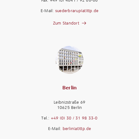
Fax: +49 (0) 4641 / 92 66-66
E-Mail:
suederbrarup(at)ttp.de
Zum Standort
Berlin
Leibnizstraße 69
10625 Berlin
M
a
Tel.:
+49 (0) 30 / 31 98 33-0
n
M
E-Mail:
berlin(at)ttp.de
d
a
a