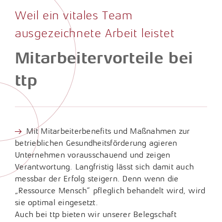
Fragen & Antworten
Karrierechancen
Unternehmensberatung
Weil ein vitales Team
Internationales Steuerrecht
Presse
Arbeitgeberleistungen
Porträt
ausgezeichnete Arbeit leistet
Lohn- und Gehaltsabrechnung
Newsletter
Studium, Ausbildung und Praktikum
Vorstand & Partner
Mitarbeitervorteile bei
Konzerne und Großkunden / ttp GTS
Wissensdatenbank
Bewerbung
Philosophie
ttp
Nachhaltigkeitsberichterstattung
Downloads
Standorte
Öffentlicher Sektor
Links
Geschichte
Rechtliche Vorsorge / Nachlass
Mit Mitarbeiterbenefits und Maßnahmen zur
Jubiläum
betrieblichen Gesundheitsförderung agieren
Restrukturierung und Sanierung
Unternehmen vorausschauend und zeigen
Verantwortung. Langfristig lässt sich damit auch
Sozial- und Gesundheitswesen
messbar der Erfolg steigern. Denn wenn die
„Ressource Mensch“ pfleglich behandelt wird, wird
Start-Up-Betreuung / ttpreneur
sie optimal eingesetzt.
Auch bei ttp bieten wir unserer Belegschaft
Steuerstrafrecht