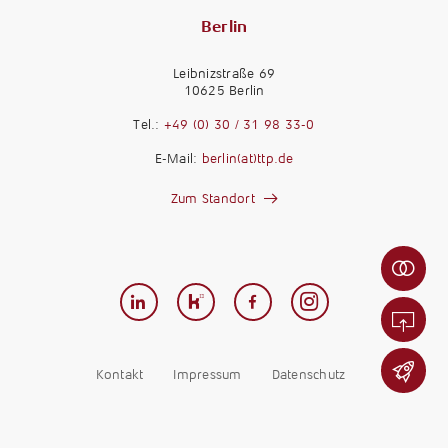
Berlin
Leibnizstraße 69
10625 Berlin
M
a
Tel.:
+49 (0) 30 / 31 98 33-0
n
M
E-Mail:
berlin(at)ttp.de
d
a
a
n
Zum Standort
n
d
t
K
a
e
a
n
n
r
t
-
r
w
F
i
e
e
e
r
r
r
d
n
Kontakt
Impressum
Datenschutz
e
e
b
s
n
e
t
t
a