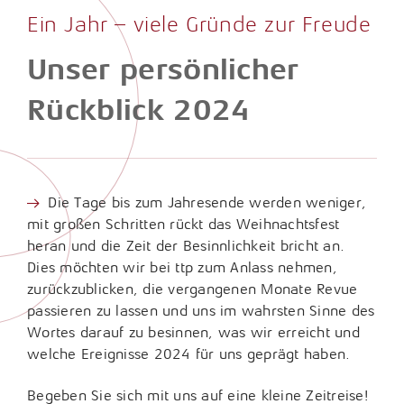
Fragen & Antworten
Karrierechancen
Unternehmensberatung
Ein Jahr – viele Gründe zur Freude
Internationales Steuerrecht
Presse
Arbeitgeberleistungen
Porträt
Unser persönlicher
Lohn- und Gehaltsabrechnung
Newsletter
Studium, Ausbildung und Praktikum
Vorstand & Partner
Rückblick 2024
Konzerne und Großkunden / ttp GTS
Wissensdatenbank
Bewerbung
Philosophie
Nachhaltigkeitsberichterstattung
Downloads
Standorte
Öffentlicher Sektor
Die Tage bis zum Jahresende werden weniger,
Links
Geschichte
mit großen Schritten rückt das Weihnachtsfest
Rechtliche Vorsorge / Nachlass
heran und die Zeit der Besinnlichkeit bricht an.
Jubiläum
Dies möchten wir bei ttp zum Anlass nehmen,
Restrukturierung und Sanierung
zurückzublicken, die vergangenen Monate Revue
passieren zu lassen und uns im wahrsten Sinne des
Sozial- und Gesundheitswesen
Wortes darauf zu besinnen, was wir erreicht und
Start-Up-Betreuung / ttpreneur
welche Ereignisse 2024 für uns geprägt haben.
Steuerstrafrecht
Begeben Sie sich mit uns auf eine kleine Zeitreise!