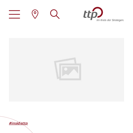
Stellenangebote
ttp als Arbeitgeber
Übersicht
Familienfreundlichkeit
Steuerberatung
Family Office
Standorte
Wirtschaftsprüfung
Erneuerbare Energien
Tätigkeitsprofile
#insidettp
Rechtsberatung
Immobilien