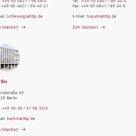
.:
+49 (0) 4621 / 96 46-0
Tel.:
+49 (0) 4841 / 89 34-0
: +49 (0) 4621 / 96 46-21
Fax: +49 (0) 4841 / 89 34-5
ail:
schleswig(at)ttp.de
E-Mail:
husum(at)ttp.de
 Standort
Zum Standort
lin
bnizstraße 69
25 Berlin
.:
+49 (0) 30 / 31 98 33-0
ail:
berlin(at)ttp.de
 Standort