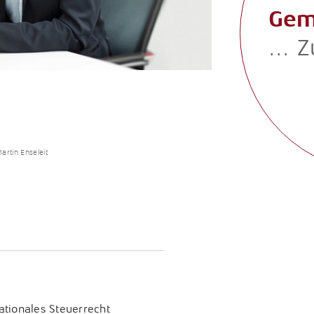
Gem
... 
artin Enseleit
ationales Steuerrecht