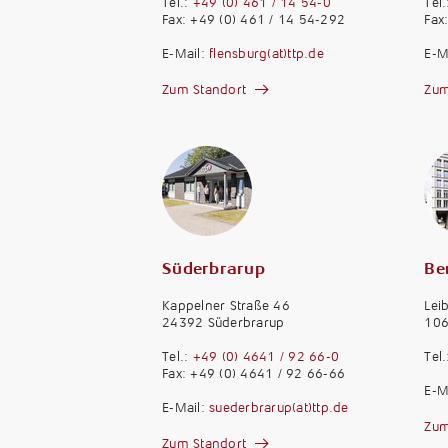
Tel.:
+49 (0) 461 / 14 54-0
Tel
Fax: +49 (0) 461 / 14 54-292
Fax
E-Mail:
flensburg(at)ttp.de
E-M
Zum Standort
Zum
Süderbrarup
Ber
Kappelner Straße 46
Lei
24392 Süderbrarup
106
Tel.:
+49 (0) 4641 / 92 66-0
Tel
Fax: +49 (0) 4641 / 92 66-66
E-M
E-Mail:
suederbrarup(at)ttp.de
Zum
Zum Standort