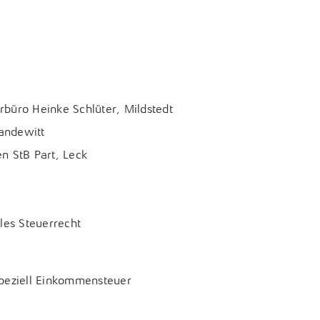
büro Heinke Schlüter, Mildstedt
andewitt
n StB Part, Leck
les Steuerrecht
peziell Einkommensteuer