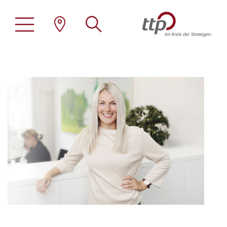
Stellenangebote
ttp als Arbeitgeber
Übersicht
Familienfreundlichkeit
Steuerberatung
Family Office
Standorte
Wirtschaftsprüfung
Erneuerbare Energien
Tätigkeitsprofile
Rechtsberatung
Immobilien