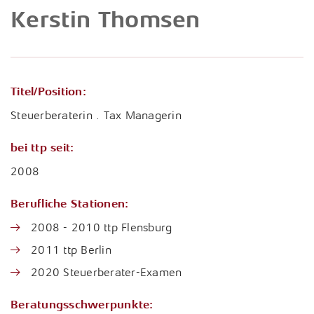
Fragen & Antworten
Karrierechancen
Kerstin Thomsen
Unternehmensberatung
Internationales Steuerrecht
Presse
Arbeitgeberleistungen
Porträt
Lohn- und Gehaltsabrechnung
Newsletter
Studium, Ausbildung und Praktikum
Vorstand & Partner
Konzerne und Großkunden / ttp GTS
Titel/Position:
Wissensdatenbank
Bewerbung
Philosophie
Steuerberaterin . Tax Managerin
Nachhaltigkeitsberichterstattung
Downloads
Standorte
bei ttp seit:
Öffentlicher Sektor
Links
Geschichte
2008
Rechtliche Vorsorge / Nachlass
Jubiläum
Berufliche Stationen:
Restrukturierung und Sanierung
2008 - 2010 ttp Flensburg
Sozial- und Gesundheitswesen
2011 ttp Berlin
2020 Steuerberater-Examen
Start-Up-Betreuung / ttpreneur
Beratungsschwerpunkte:
Steuerstrafrecht