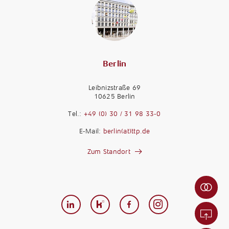
Berlin
Leibnizstraße 69
10625 Berlin
M
a
Tel.:
+49 (0) 30 / 31 98 33-0
n
M
E-Mail:
berlin(at)ttp.de
d
a
a
n
Zum Standort
n
d
t
K
a
e
a
n
n
r
t
-
r
w
F
i
e
e
e
r