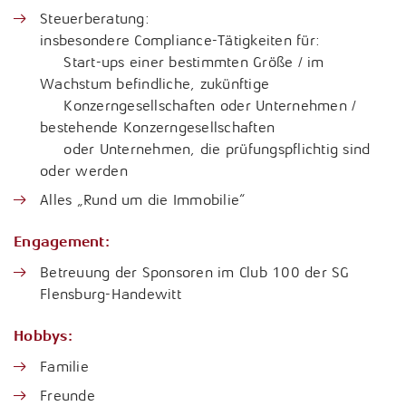
Steuerberatung:
Tax Compliance / Verfahrensdokumentation
insbesondere Compliance-Tätigkeiten für:
Start-ups einer bestimmten Größe / im
Unternehmensnachfolge
Wachstum befindliche, zukünftige
Konzerngesellschaften oder Unternehmen /
Vermögensnachfolge
bestehende Konzerngesellschaften
oder Unternehmen, die prüfungspflichtig sind
Vermögensplanung
oder werden
Alles „Rund um die Immobilie“
Engagement:
Betreuung der Sponsoren im Club 100 der SG
Flensburg-Handewitt
Hobbys:
Familie
Freunde