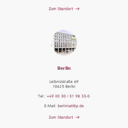
Zum Standort
Berlin
Leibnizstraße 69
10625 Berlin
M
a
Tel.:
+49 (0) 30 / 31 98 33-0
n
M
E-Mail:
berlin(at)ttp.de
d
a
a
n
Zum Standort
n
d
t
K