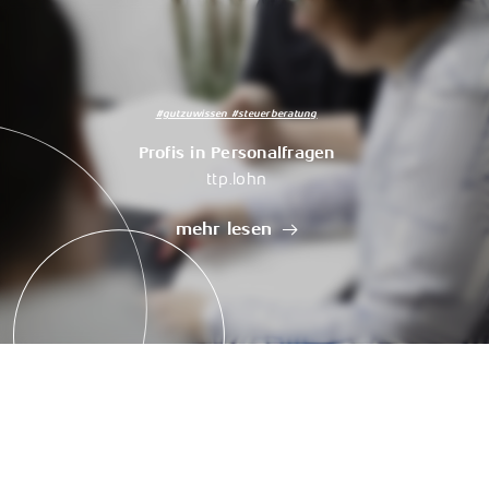
#gutzuwissen #steuerberatung
Profis in Personalfragen
ttp.lohn
mehr lesen