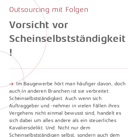
Fragen & Antworten
Karrierechancen
Unternehmensberatung
Outsourcing mit Folgen
Internationales Steuerrecht
Presse
Arbeitgeberleistungen
Porträt
Vorsicht vor
Lohn- und Gehaltsabrechnung
Newsletter
Studium, Ausbildung und Praktikum
Vorstand & Partner
Scheinselbstständigkeit
Konzerne und Großkunden / ttp GTS
Wissensdatenbank
Bewerbung
Philosophie
!
Nachhaltigkeitsberichterstattung
Downloads
Standorte
Öffentlicher Sektor
Links
Geschichte
Rechtliche Vorsorge / Nachlass
Im Baugewerbe hört man häufiger davon, doch
Jubiläum
auch in anderen Branchen ist sie verbreitet:
Restrukturierung und Sanierung
Scheinselbstständigkeit. Auch wenn sich
Auftraggeber und -nehmer in vielen Fällen ihres
Sozial- und Gesundheitswesen
Vergehens nicht einmal bewusst sind, handelt es
Start-Up-Betreuung / ttpreneur
sich dabei um alles andere als ein steuerliches
Kavaliersdelikt. Und: Nicht nur dem
Steuerstrafrecht
Scheinselbstständigen selbst, sondern auch dem